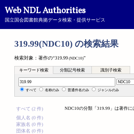
Web NDL Authorities
国立国会図書館典拠データ検索・提供サービス
319.99(NDC10) の検索結果
検索対象：著作の“319.99
”
(NDC10)
キーワード検索
分類記号検索
識別子検索
分類記号検索
すべて
名称のみ
普通件名のみ
ジャンルのみ
NDC10の分類「319.99」は著
すべて (2 件)
個人名 (0 件)
家族名 (0 件)
団体名 (0 件)