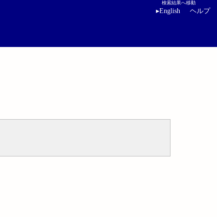
検索結果へ移動
▸
English
ヘルプ