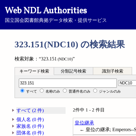
Web NDL Authorities
国立国会図書館典拠データ検索・提供サービス
323.151(NDC10) の検索結果
検索対象：“323.151
”
(NDC10)
キーワード検索
分類記号検索
識別子検索
分類記号検索
すべて
名称のみ
普通件名のみ
ジャンルのみ
2件中 1 - 2 件目
すべて (2 件)
個人名 (0 件)
皇位継承
家族名 (0 件)
← 皇位の継承; Emperors--Suc
団体名 (0 件)