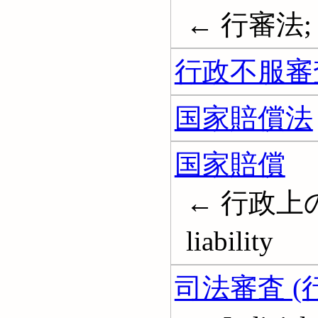
← 行審法;
行政不服審
国家賠償法
国家賠償
← 行政上の損
liability
司法審査 (