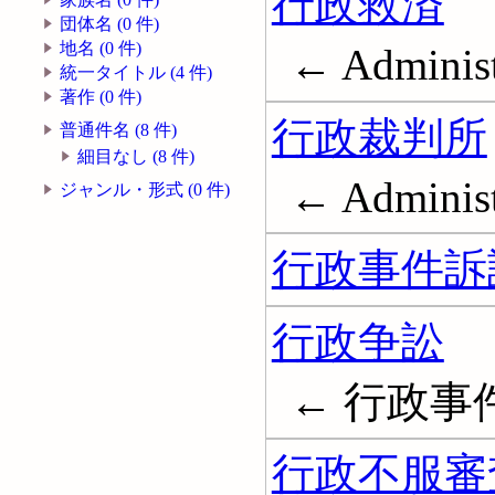
行政救済
団体名 (0 件)
地名 (0 件)
← Administ
統一タイトル (4 件)
著作 (0 件)
行政裁判所
普通件名 (8 件)
細目なし (8 件)
← Administr
ジャンル・形式 (0 件)
行政事件訴
行政争訟
← 行政事
行政不服審査法