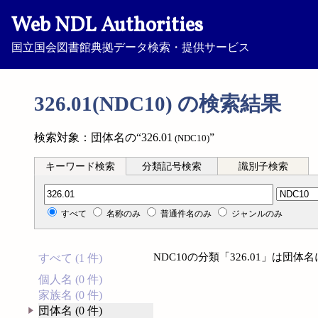
Web NDL Authorities
国立国会図書館典拠データ検索・提供サービス
326.01(NDC10) の検索結果
検索対象：団体名の“326.01
”
(NDC10)
キーワード検索
分類記号検索
識別子検索
分類記号検索
すべて
名称のみ
普通件名のみ
ジャンルのみ
NDC10の分類「326.01」は団
すべて (1 件)
個人名 (0 件)
家族名 (0 件)
団体名 (0 件)