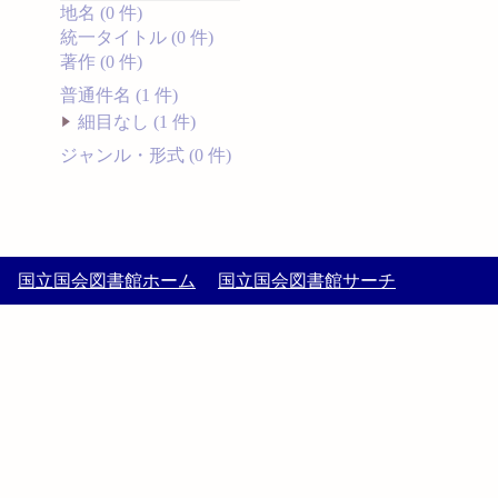
地名 (0 件)
統一タイトル (0 件)
著作 (0 件)
普通件名 (1 件)
細目なし (1 件)
ジャンル・形式 (0 件)
国立国会図書館ホーム
国立国会図書館サーチ