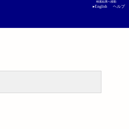
検索結果へ移動
▸
English
ヘルプ