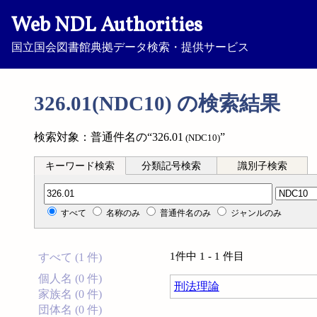
Web NDL Authorities
国立国会図書館典拠データ検索・提供サービス
326.01(NDC10) の検索結果
検索対象：普通件名の“326.01
”
(NDC10)
キーワード検索
分類記号検索
識別子検索
分類記号検索
すべて
名称のみ
普通件名のみ
ジャンルのみ
1件中 1 - 1 件目
すべて (1 件)
個人名 (0 件)
刑法理論
家族名 (0 件)
団体名 (0 件)