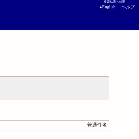
検索結果へ移動
▸
English
ヘルプ
普通件名