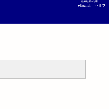
検索結果へ移動
▸
English
ヘルプ