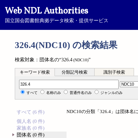
Web NDL Authorities
国立国会図書館典拠データ検索・提供サービス
326.4(NDC10) の検索結果
検索対象：団体名の“326.4
”
(NDC10)
キーワード検索
分類記号検索
識別子検索
分類記号検索
すべて
名称のみ
普通件名のみ
ジャンルのみ
NDC10の分類「326.4」は団
すべて (6 件)
個人名 (0 件)
家族名 (0 件)
団体名 (0 件)