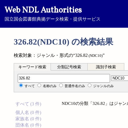
Web NDL Authorities
国立国会図書館典拠データ検索・提供サービス
326.82(NDC10) の検索結果
検索対象：ジャンル・形式の“326.82
”
(NDC10)
キーワード検索
分類記号検索
識別子検索
分類記号検索
すべて
名称のみ
普通件名のみ
ジャンルのみ
NDC10の分類「326.82」は
すべて (3 件)
個人名 (0 件)
家族名 (0 件)
団体名 (0 件)