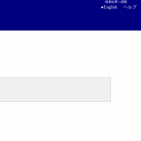
検索結果へ移動
▸
English
ヘルプ