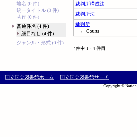
地名 (0 件)
裁判所構成法
統一タイトル (0 件)
裁判所法
著作 (0 件)
裁判所
普通件名 (4 件)
← Courts
細目なし (4 件)
ジャンル・形式 (0 件)
4件中 1 - 4 件目
国立国会図書館ホーム
国立国会図書館サーチ
Copyright © Nationa