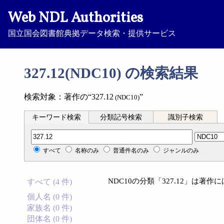
Web NDL Authorities
国立国会図書館典拠データ検索・提供サービス
327.12(NDC10) の検索結果
検索対象：著作の“327.12
”
(NDC10)
キーワード検索
分類記号検索
識別子検索
分類記号検索
すべて
名称のみ
普通件名のみ
ジャンルのみ
NDC10の分類「327.12」は著
すべて (4 件)
個人名 (0 件)
家族名 (0 件)
団体名 (0 件)