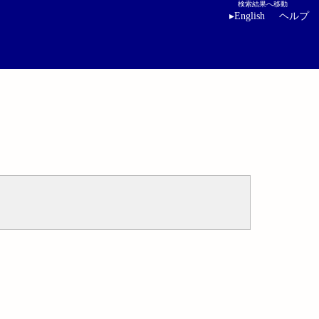
検索結果へ移動
▸
English
ヘルプ