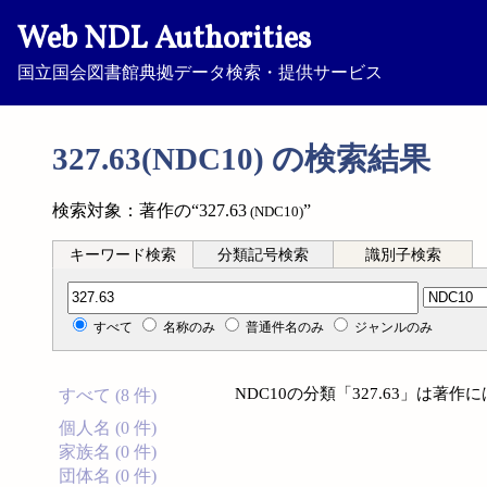
Web NDL Authorities
国立国会図書館典拠データ検索・提供サービス
327.63(NDC10) の検索結果
検索対象：著作の“327.63
”
(NDC10)
キーワード検索
分類記号検索
識別子検索
分類記号検索
すべて
名称のみ
普通件名のみ
ジャンルのみ
NDC10の分類「327.63」は著
すべて (8 件)
個人名 (0 件)
家族名 (0 件)
団体名 (0 件)