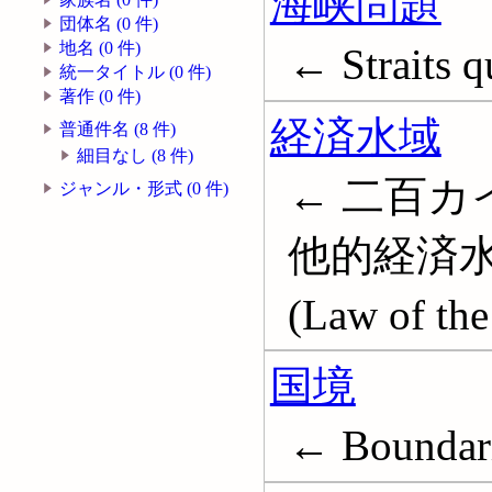
海峡問題
団体名 (0 件)
地名 (0 件)
← Straits q
統一タイトル (0 件)
著作 (0 件)
経済水域
普通件名 (8 件)
細目なし (8 件)
← 二百カ
ジャンル・形式 (0 件)
他的経済水域; 
(Law of the
国境
← Boundar