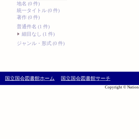
地名 (0 件)
統一タイトル (0 件)
著作 (0 件)
普通件名 (1 件)
細目なし (1 件)
ジャンル・形式 (0 件)
国立国会図書館ホーム
国立国会図書館サーチ
Copyright © Nationa