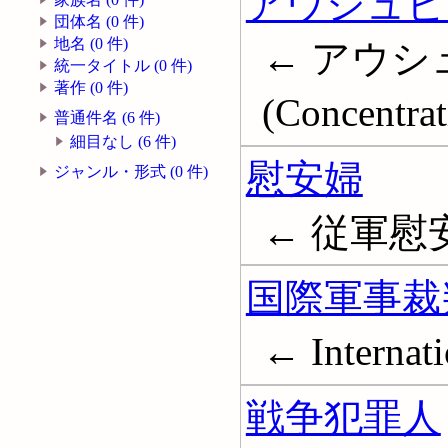
アウシュビ
団体名 (0 件)
地名 (0 件)
← アウシュビ
統一タイトル (0 件)
著作 (0 件)
(Concentra
普通件名 (6 件)
細目なし (6 件)
慰安婦
ジャンル・形式 (0 件)
← 従軍慰安婦
国際軍事裁
← Internati
戦争犯罪人