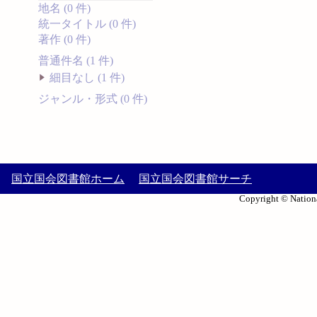
地名 (0 件)
統一タイトル (0 件)
著作 (0 件)
普通件名 (1 件)
細目なし (1 件)
ジャンル・形式 (0 件)
国立国会図書館ホーム
国立国会図書館サーチ
Copyright © Nationa