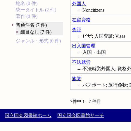
地名 (0 件)
外国人
統一タイトル (2 件)
← Noncitizens
著作 (0 件)
在留資格
普通件名 (7 件)
査証
細目なし (7 件)
← ビザ; 入国査証; Visas
ジャンル・形式 (0 件)
出入国管理
← 入国・出国
不法就労
← 不法就労外国人; 資格
旅券
← パスポート; 旅行免状; Pas
7件中 1 - 7 件目
国立国会図書館ホーム
国立国会図書館サーチ