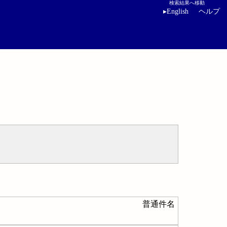
検索結果へ移動
▸
English
ヘルプ
普通件名