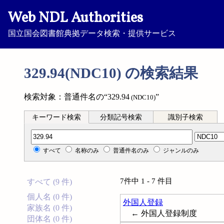
Web NDL Authorities
国立国会図書館典拠データ検索・提供サービス
329.94(NDC10) の検索結果
検索対象：普通件名の“329.94
”
(NDC10)
キーワード検索
分類記号検索
識別子検索
分類記号検索
すべて
名称のみ
普通件名のみ
ジャンルのみ
7件中 1 - 7 件目
すべて (9 件)
個人名 (0 件)
外国人登録
家族名 (0 件)
← 外国人登録制度
団体名 (0 件)