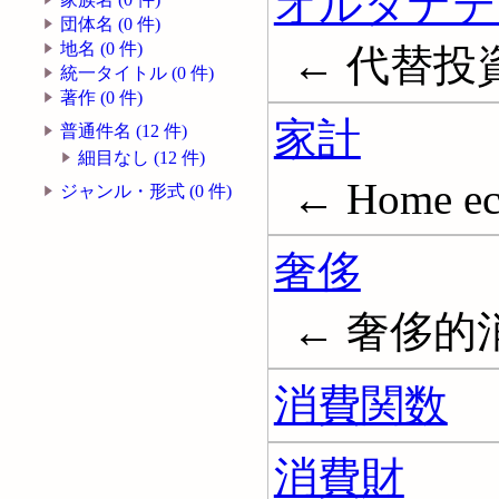
オルタナテ
団体名 (0 件)
地名 (0 件)
← 代替投
統一タイトル (0 件)
著作 (0 件)
家計
普通件名 (12 件)
細目なし (12 件)
← Home ec
ジャンル・形式 (0 件)
奢侈
← 奢侈的消
消費関数
消費財