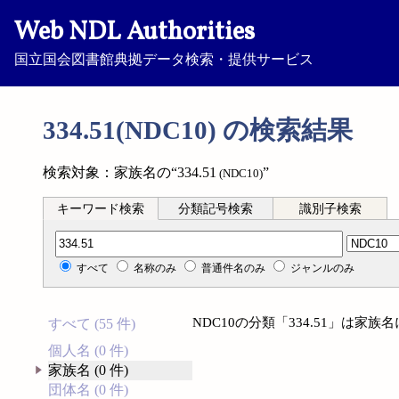
Web NDL Authorities
国立国会図書館典拠データ検索・提供サービス
334.51(NDC10) の検索結果
検索対象：家族名の“334.51
”
(NDC10)
キーワード検索
分類記号検索
識別子検索
分類記号検索
すべて
名称のみ
普通件名のみ
ジャンルのみ
NDC10の分類「334.51」は家
すべて (55 件)
個人名 (0 件)
家族名 (0 件)
団体名 (0 件)