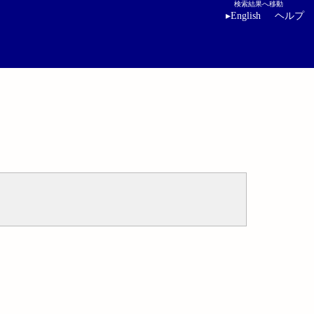
検索結果へ移動
▸
English
ヘルプ