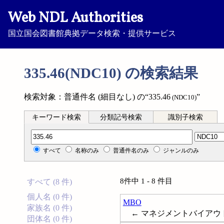
Web NDL Authorities
国立国会図書館典拠データ検索・提供サービス
335.46(NDC10) の検索結果
検索対象：普通件名 (細目なし) の“335.46
”
(NDC10)
キーワード検索
分類記号検索
識別子検索
分類記号検索
すべて
名称のみ
普通件名のみ
ジャンルのみ
8件中 1 - 8 件目
すべて (8 件)
個人名 (0 件)
MBO
家族名 (0 件)
← マネジメントバイアウト; Man
団体名 (0 件)