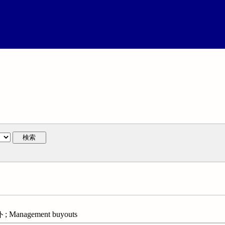
検索
agement buyouts