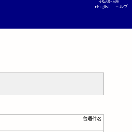
検索結果へ移動
▸
English
ヘルプ
普通件名