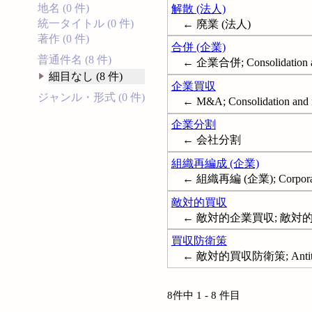
地名 (0 件)
解散 (法人)
統一タイトル (0 件)
← 廃業 (法人)
著作 (0 件)
合併 (企業)
普通件名 (8 件)
← 企業合併; Consolidation and
細目なし (8 件)
企業買収
ジャンル・形式 (0 件)
← M&A; Consolidation and m
企業分割
← 会社分割
組織再編成 (企業)
← 組織再編 (企業); Corporate 
敵対的買収
← 敵対的企業買収; 敵対的
買収防衛策
← 敵対的買収防衛策; Antitakeo
8件中 1 - 8 件目