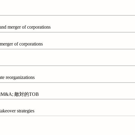
 merger of corporations
erger of corporations
reorganizations
M&A; 敵対的TOB
ver strategies