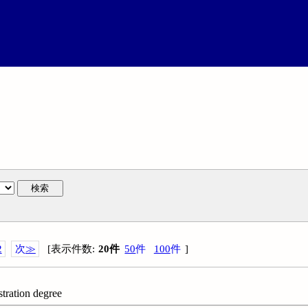
検索
2
次
≫
[
表示件数
:
20
件
50
件
100
件
]
tration degree