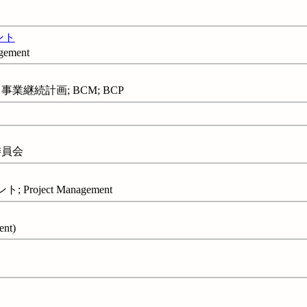
ント
gement
業継続計画; BCM; BCP
委員会
oject Management
nt)