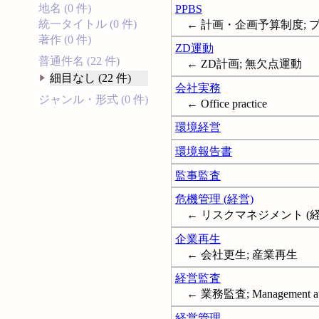
地名 (0 件)
PPBS
統一タイトル (0 件)
← 計画・企画予算制度; プログラ
著作 (0 件)
ZD運動
普通件名 (22 件)
← ZD計画; 無欠点運動
細目なし (22 件)
会社実務
ジャンル・形式 (0 件)
← Office practice
環境経営
環境報告書
監事監査
危機管理 (経営)
← リスクマネジメント (経営
企業再生
← 会社更生; 産業再生
経営監査
← 業務監査; Management au
経営管理