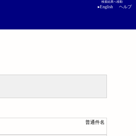
検索結果へ移動
▸
English
ヘルプ
普通件名