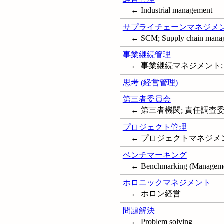
← Industrial management
サプライチェーンマネジメ
← SCM; Supply chain mana
事業継続管理
← 事業継続マネジメント; 事
思考 (経営管理)
第三者委員会
← 第三者機関; 責任調査
プロジェクト管理
← プロジェクトマネジメント; Pr
ベンチマーキング
← Benchmarking (Manageme
ホロニックマネジメント
← ホロン経営
問題解決
← Problem solving