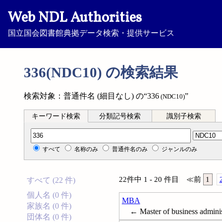
Web NDL Authorities
国立国会図書館典拠データ検索・提供サービス
336(NDC10) の検索結果
検索対象：普通件名 (細目なし) の“336
”
(NDC10)
キーワード検索
分類記号検索
識別子検索
分類記号検索
すべて
名称のみ
普通件名のみ
ジャンルのみ
22件中 1 - 20 件目
≪
前
1
すべて (22 件)
個人名 (0 件)
MBA
家族名 (0 件)
← Master of business adminis
団体名 (0 件)