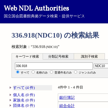
Web NDL Authorities
国立国会図書館典拠データ検索・提供サービス
336.918(NDC10) の検索結果
検索対象：“336.918
”
(NDC10)
キーワード検索
分類記号検索
識別子検索
分類記号検索
すべて
名称のみ
普通件名のみ
ジャンルのみ
4件中 1 - 4 件目
すべて (4 件)
個人名 (0 件)
銀行簿記
家族名 (0 件)
団体名 (0 件)
組合会計