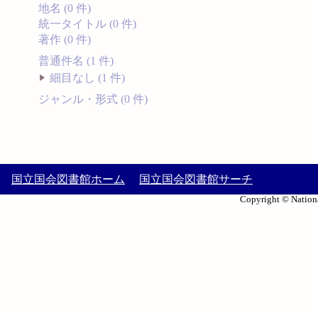
地名 (0 件)
統一タイトル (0 件)
著作 (0 件)
普通件名 (1 件)
細目なし (1 件)
ジャンル・形式 (0 件)
国立国会図書館ホーム
国立国会図書館サーチ
Copyright © Nationa