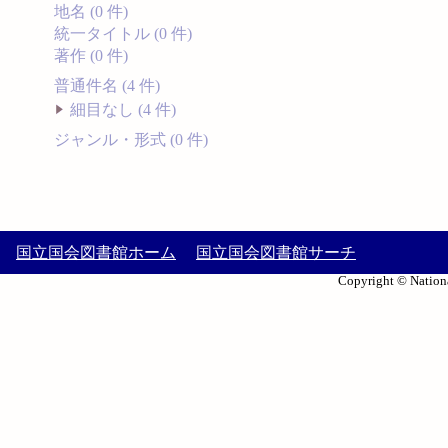
地名 (0 件)
統一タイトル (0 件)
著作 (0 件)
普通件名 (4 件)
細目なし (4 件)
ジャンル・形式 (0 件)
国立国会図書館ホーム
国立国会図書館サーチ
Copyright © Nationa