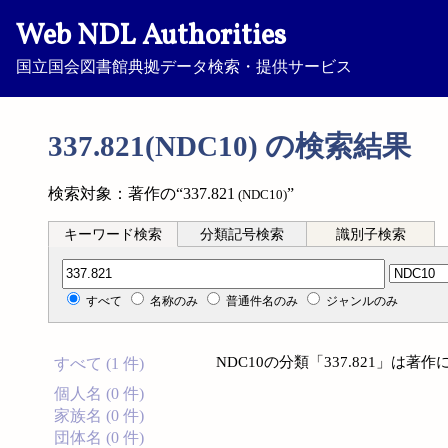
Web NDL Authorities
国立国会図書館典拠データ検索・提供サービス
337.821(NDC10) の検索結果
検索対象：著作の“337.821
”
(NDC10)
キーワード検索
分類記号検索
識別子検索
分類記号検索
すべて
名称のみ
普通件名のみ
ジャンルのみ
NDC10の分類「337.821」は
すべて (1 件)
個人名 (0 件)
家族名 (0 件)
団体名 (0 件)