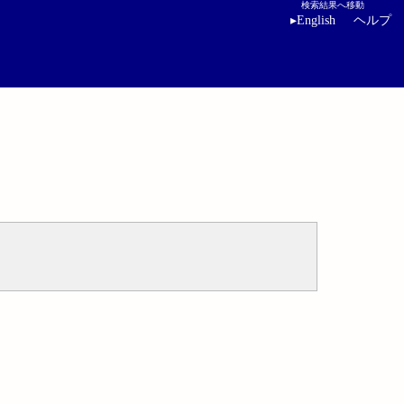
検索結果へ移動
▸
English
ヘルプ