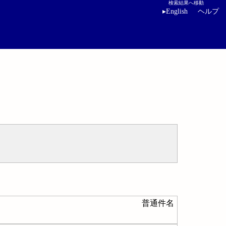
検索結果へ移動
▸
English
ヘルプ
普通件名