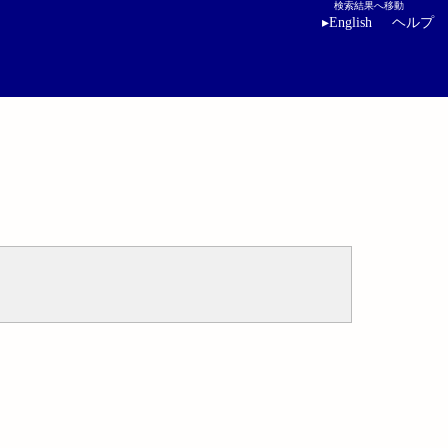
検索結果へ移動
▸
English
ヘルプ