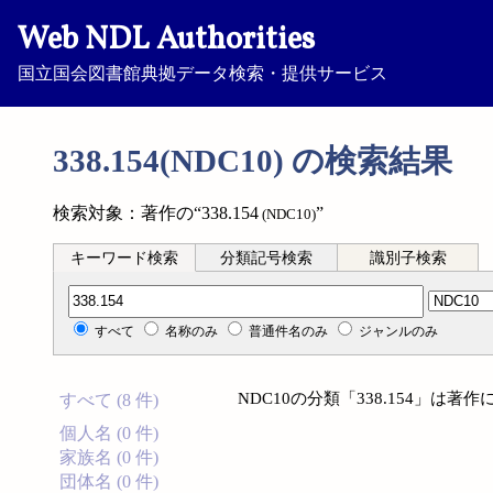
Web NDL Authorities
国立国会図書館典拠データ検索・提供サービス
338.154(NDC10) の検索結果
検索対象：著作の“338.154
”
(NDC10)
キーワード検索
分類記号検索
識別子検索
分類記号検索
すべて
名称のみ
普通件名のみ
ジャンルのみ
NDC10の分類「338.154」は
すべて (8 件)
個人名 (0 件)
家族名 (0 件)
団体名 (0 件)