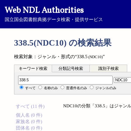
Web NDL Authorities
国立国会図書館典拠データ検索・提供サービス
338.5(NDC10) の検索結果
検索対象：ジャンル・形式の“338.5
”
(NDC10)
キーワード検索
分類記号検索
識別子検索
分類記号検索
すべて
名称のみ
普通件名のみ
ジャンルのみ
NDC10の分類「338.5」はジ
すべて (11 件)
個人名 (0 件)
家族名 (0 件)
団体名 (0 件)