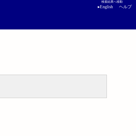
検索結果へ移動
▸
English
ヘルプ