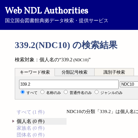
Web NDL Authorities
国立国会図書館典拠データ検索・提供サービス
339.2(NDC10) の検索結果
検索対象：個人名の“339.2
”
(NDC10)
キーワード検索
分類記号検索
識別子検索
分類記号検索
すべて
名称のみ
普通件名のみ
ジャンルのみ
NDC10の分類「339.2」は個
すべて (1 件)
個人名 (0 件)
家族名 (0 件)
団体名 (0 件)