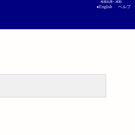
検索結果へ移動
▸
English
ヘルプ