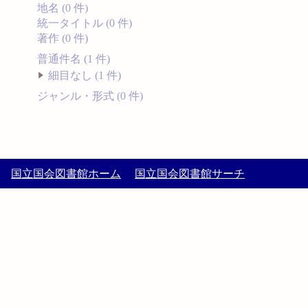
地名 (0 件)
統一タイトル (0 件)
著作 (0 件)
普通件名 (1 件)
細目なし (1 件)
ジャンル・形式 (0 件)
国立国会図書館ホーム
国立国会図書館サーチ