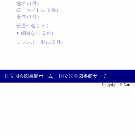
地名 (0 件)
統一タイトル (0 件)
著作 (0 件)
普通件名 (2 件)
細目なし (2 件)
ジャンル・形式 (0 件)
国立国会図書館ホーム
国立国会図書館サーチ
Copyright © Nationa