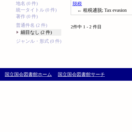
地名 (0 件)
脱税
統一タイトル (0 件)
← 租税逋脱; Tax evasion
著作 (0 件)
普通件名 (2 件)
2件中 1 - 2 件目
細目なし (2 件)
ジャンル・形式 (0 件)
国立国会図書館ホーム
国立国会図書館サーチ