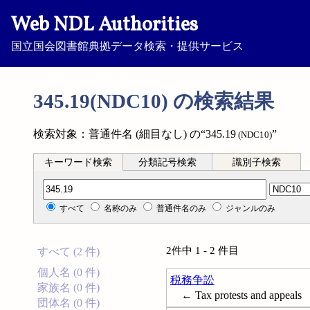
Web NDL Authorities
国立国会図書館典拠データ検索・提供サービス
345.19(NDC10) の検索結果
検索対象：普通件名 (細目なし) の“345.19
”
(NDC10)
キーワード検索
分類記号検索
識別子検索
分類記号検索
すべて
名称のみ
普通件名のみ
ジャンルのみ
2件中 1 - 2 件目
すべて (2 件)
個人名 (0 件)
税務争訟
家族名 (0 件)
← Tax protests and appeals
団体名 (0 件)