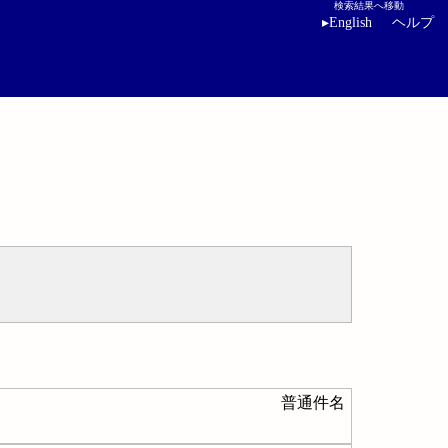
検索結果へ移動
▸
English
ヘルプ
普通件名