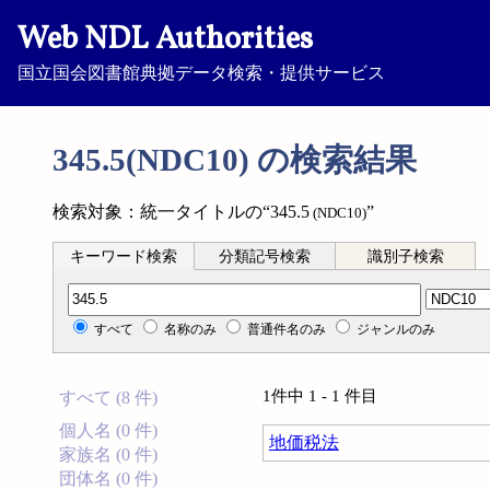
Web NDL Authorities
国立国会図書館典拠データ検索・提供サービス
345.5(NDC10) の検索結果
検索対象：統一タイトルの“345.5
”
(NDC10)
キーワード検索
分類記号検索
識別子検索
分類記号検索
すべて
名称のみ
普通件名のみ
ジャンルのみ
1件中 1 - 1 件目
すべて (8 件)
個人名 (0 件)
地価税法
家族名 (0 件)
団体名 (0 件)