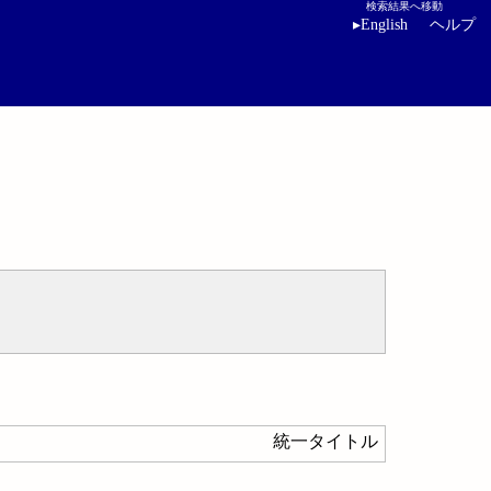
検索結果へ移動
▸
English
ヘルプ
統一タイトル