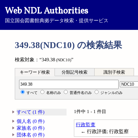
Web NDL Authorities
国立国会図書館典拠データ検索・提供サービス
349.38(NDC10) の検索結果
検索対象：“349.38
”
(NDC10)
キーワード検索
分類記号検索
識別子検索
分類記号検索
すべて
名称のみ
普通件名のみ
ジャンルのみ
1件中 1 - 1 件目
すべて (1 件)
個人名 (0 件)
行政監査
家族名 (0 件)
← 行政評価; 行政監察
団体名 (0 件)