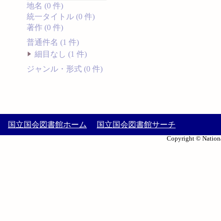
地名 (0 件)
統一タイトル (0 件)
著作 (0 件)
普通件名 (1 件)
細目なし (1 件)
ジャンル・形式 (0 件)
国立国会図書館ホーム
国立国会図書館サーチ
Copyright © Nationa