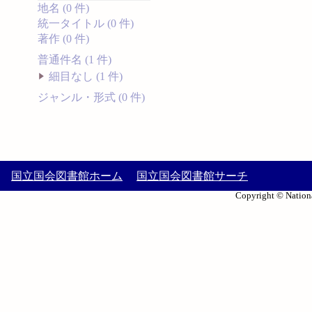
地名 (0 件)
統一タイトル (0 件)
著作 (0 件)
普通件名 (1 件)
細目なし (1 件)
ジャンル・形式 (0 件)
国立国会図書館ホーム
国立国会図書館サーチ
Copyright © Nationa