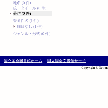
地名 (0 件)
統一タイトル (0 件)
著作 (0 件)
普通件名 (1 件)
細目なし (1 件)
ジャンル・形式 (0 件)
国立国会図書館ホーム
国立国会図書館サーチ
Copyright © Nationa