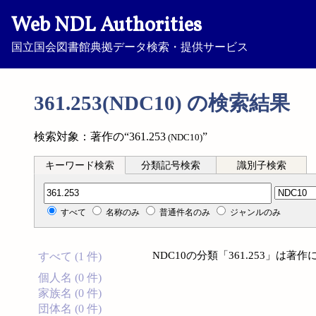
Web NDL Authorities
国立国会図書館典拠データ検索・提供サービス
361.253(NDC10) の検索結果
検索対象：著作の“361.253
”
(NDC10)
キーワード検索
分類記号検索
識別子検索
分類記号検索
すべて
名称のみ
普通件名のみ
ジャンルのみ
NDC10の分類「361.253」は
すべて (1 件)
個人名 (0 件)
家族名 (0 件)
団体名 (0 件)