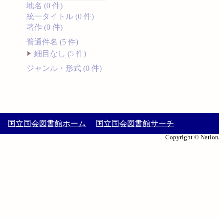
地名 (0 件)
統一タイトル (0 件)
著作 (0 件)
普通件名 (5 件)
細目なし (5 件)
ジャンル・形式 (0 件)
国立国会図書館ホーム
国立国会図書館サーチ
Copyright © Nationa