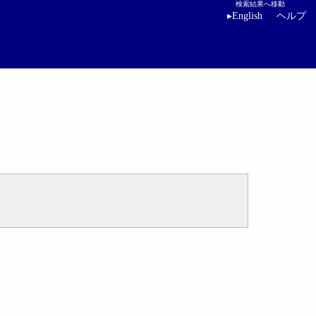
検索結果へ移動
▸
English
ヘルプ