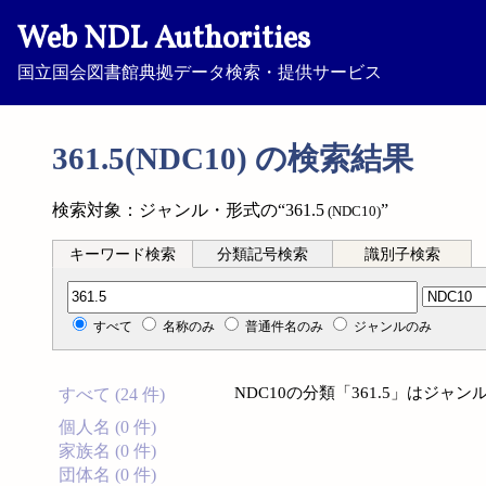
Web NDL Authorities
国立国会図書館典拠データ検索・提供サービス
361.5(NDC10) の検索結果
検索対象：ジャンル・形式の“361.5
”
(NDC10)
キーワード検索
分類記号検索
識別子検索
分類記号検索
すべて
名称のみ
普通件名のみ
ジャンルのみ
NDC10の分類「361.5」はジ
すべて (24 件)
個人名 (0 件)
家族名 (0 件)
団体名 (0 件)