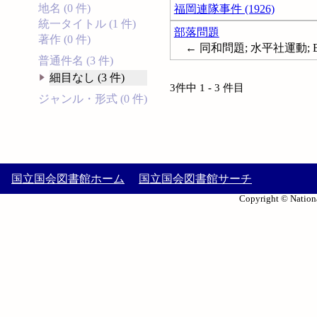
地名 (0 件)
福岡連隊事件 (1926)
統一タイトル (1 件)
部落問題
著作 (0 件)
← 同和問題; 水平社運動; Bura
普通件名 (3 件)
細目なし (3 件)
3件中 1 - 3 件目
ジャンル・形式 (0 件)
国立国会図書館ホーム
国立国会図書館サーチ
Copyright © Nationa