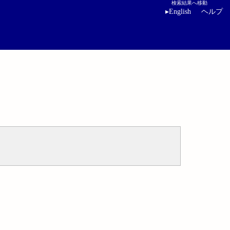
検索結果へ移動
▸
English
ヘルプ