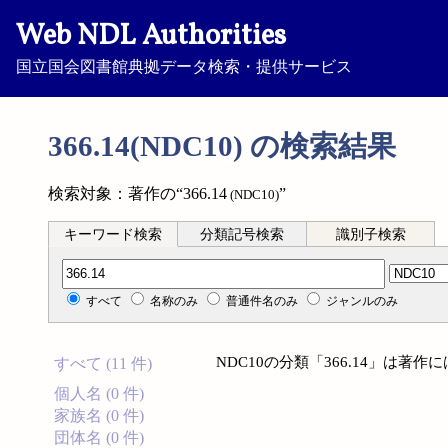
Web NDL Authorities
国立国会図書館典拠データ検索・提供サービス
366.14(NDC10) の検索結果
検索対象：著作の“366.14
”
(NDC10)
キーワード検索
分類記号検索
識別子検索
分類記号検索
すべて
名称のみ
普通件名のみ
ジャンルのみ
NDC10の分類「366.14」は著
すべて (11 件)
個人名 (0 件)
家族名 (0 件)
団体名 (0 件)