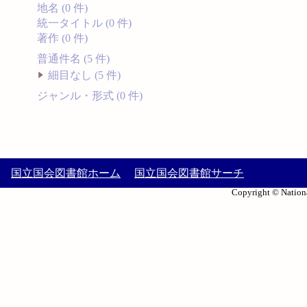
地名 (0 件)
統一タイトル (0 件)
著作 (0 件)
普通件名 (5 件)
細目なし (5 件)
ジャンル・形式 (0 件)
国立国会図書館ホーム
国立国会図書館サーチ
Copyright © Nationa