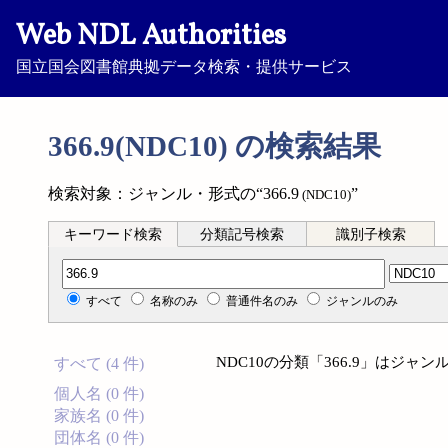
Web NDL Authorities
国立国会図書館典拠データ検索・提供サービス
366.9(NDC10) の検索結果
検索対象：ジャンル・形式の“366.9
”
(NDC10)
キーワード検索
分類記号検索
識別子検索
分類記号検索
すべて
名称のみ
普通件名のみ
ジャンルのみ
NDC10の分類「366.9」はジ
すべて (4 件)
個人名 (0 件)
家族名 (0 件)
団体名 (0 件)