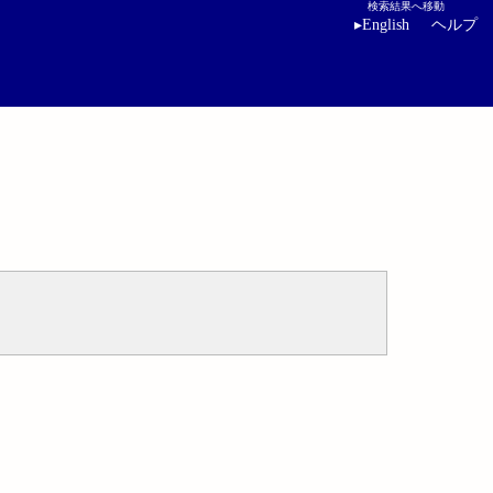
検索結果へ移動
▸
English
ヘルプ