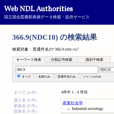
Web NDL Authorities
国立国会図書館典拠データ検索・提供サービス
366.9(NDC10) の検索結果
検索対象：普通件名の“366.9
”
(NDC10)
キーワード検索
分類記号検索
識別子検索
分類記号検索
すべて
名称のみ
普通件名のみ
ジャンルのみ
4件中 1 - 4 件目
すべて (4 件)
個人名 (0 件)
産業社会学
家族名 (0 件)
← Industrial sociology
団体名 (0 件)