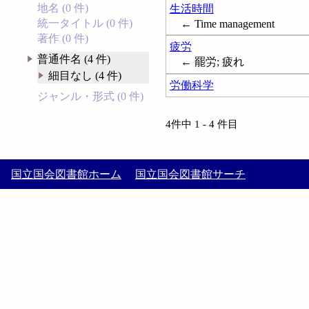
地名 (0 件)
生活時間
統一タイトル (0 件)
← Time management
著作 (0 件)
疲労
普通件名 (4 件)
← 罷労; 疲れ
細目なし (4 件)
労働科学
ジャンル・形式 (0 件)
4件中 1 - 4 件目
国立国会図書館ホーム
国立国会図書館サーチ