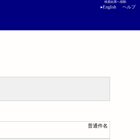
検索結果へ移動
▸
English
ヘルプ
普通件名