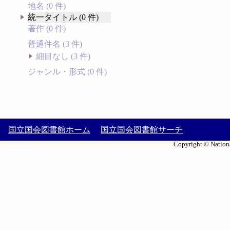
地名 (0 件)
統一タイトル (0 件)
著作 (0 件)
普通件名 (3 件)
細目なし (3 件)
ジャンル・形式 (0 件)
国立国会図書館ホーム
国立国会図書館サーチ
Copyright © Nationa