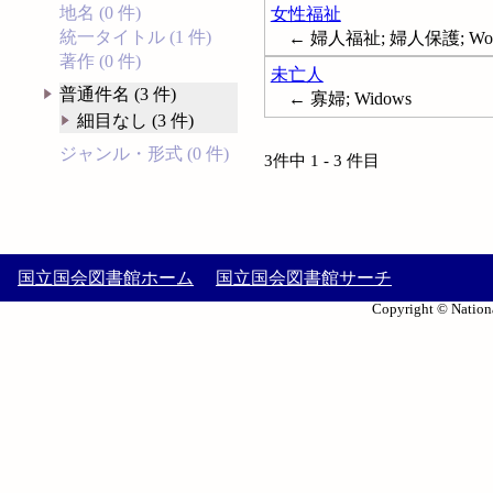
地名 (0 件)
女性福祉
統一タイトル (1 件)
← 婦人福祉; 婦人保護; Women-
著作 (0 件)
未亡人
普通件名 (3 件)
← 寡婦; Widows
細目なし (3 件)
ジャンル・形式 (0 件)
3件中 1 - 3 件目
国立国会図書館ホーム
国立国会図書館サーチ
Copyright © Nationa