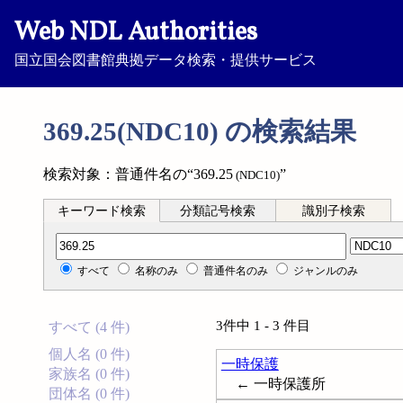
Web NDL Authorities
国立国会図書館典拠データ検索・提供サービス
369.25(NDC10) の検索結果
検索対象：普通件名の“369.25
”
(NDC10)
キーワード検索
分類記号検索
識別子検索
分類記号検索
すべて
名称のみ
普通件名のみ
ジャンルのみ
3件中 1 - 3 件目
すべて (4 件)
個人名 (0 件)
一時保護
家族名 (0 件)
← 一時保護所
団体名 (0 件)