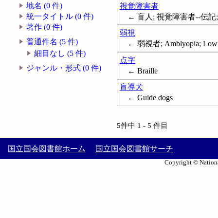
地名 (0 件)
視覚障害者
統一タイトル (0 件)
← 盲人; 視覚障害者--伝記; 盲人--伝
著作 (0 件)
弱視
普通件名 (5 件)
← 弱視者; Amblyopia; Low 
細目なし (5 件)
点字
ジャンル・形式 (0 件)
← Braille
盲導犬
← Guide dogs
5件中 1 - 5 件目
国立国会図書館ホーム
国立国会図書館サーチ
Copyright © Nationa