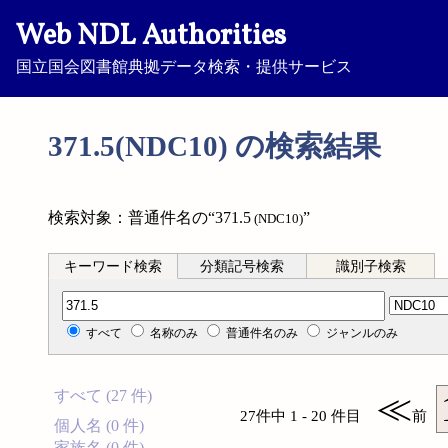
Web NDL Authorities
国立国会図書館典拠データ検索・提供サービス
371.5(NDC10) の検索結果
検索対象：普通件名の“371.5
”
(NDC10)
キーワード検索
分類記号検索
識別子検索
分類記号検索
すべて
名称のみ
普通件名のみ
ジャンルのみ
すべて (27 件)
≪
27件中 1 - 20 件目
前
個人名 (0 件)
家族名 (0 件)