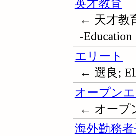
英才教育
← 天才教育; 
-Education
エリート
← 選良; Elit
オープンエ
← オープン教育
海外勤務者