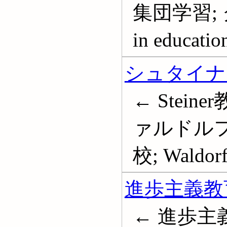
集団学習; グ
in educatio
シュタイナ
← Stein
ァルドルフ
校; Waldorf
進歩主義教
← 進歩主義教