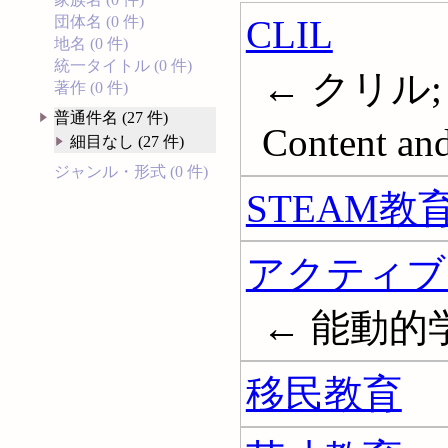
CLIL
団体名 (0 件)
地名 (0 件)
統一タイトル (0 件)
← クリル
著作 (0 件)
普通件名 (27 件)
Content and
細目なし (27 件)
ジャンル・形式 (0 件)
STEAM教
アクティブ
← 能動的学習;
移民教育