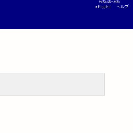
検索結果へ移動
▸
English
ヘルプ