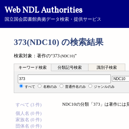
Web NDL Authorities
国立国会図書館典拠データ検索・提供サービス
373(NDC10) の検索結果
検索対象：著作の“373
”
(NDC10)
キーワード検索
分類記号検索
識別子検索
分類記号検索
すべて
名称のみ
普通件名のみ
ジャンルのみ
NDC10の分類「373」は著作に
すべて (3 件)
個人名 (0 件)
家族名 (0 件)
団体名 (0 件)