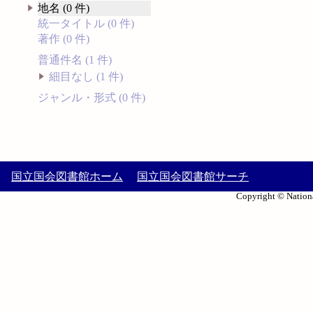
地名 (0 件)
統一タイトル (0 件)
著作 (0 件)
普通件名 (1 件)
細目なし (1 件)
ジャンル・形式 (0 件)
国立国会図書館ホーム
国立国会図書館サーチ
Copyright © Nationa