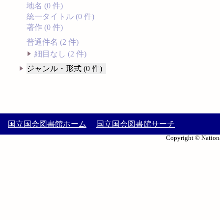
地名 (0 件)
統一タイトル (0 件)
著作 (0 件)
普通件名 (2 件)
細目なし (2 件)
ジャンル・形式 (0 件)
国立国会図書館ホーム
国立国会図書館サーチ
Copyright © Nationa