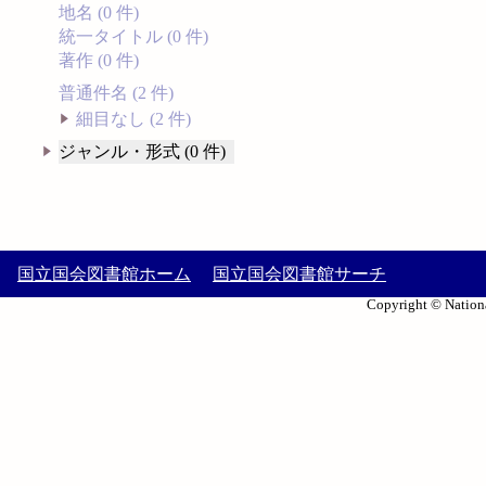
地名 (0 件)
統一タイトル (0 件)
著作 (0 件)
普通件名 (2 件)
細目なし (2 件)
ジャンル・形式 (0 件)
国立国会図書館ホーム
国立国会図書館サーチ
Copyright © Nationa