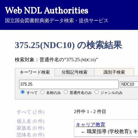
Web NDL Authorities
国立国会図書館典拠データ検索・提供サービス
375.25(NDC10) の検索結果
検索対象：普通件名の“375.25
”
(NDC10)
キーワード検索
分類記号検索
識別子検索
分類記号検索
すべて
名称のみ
普通件名のみ
ジャンルのみ
2件中 1 - 2 件目
すべて (2 件)
個人名 (0 件)
キャリア教育
家族名 (0 件)
← 職業指導 (学校教育); キャ
団体名 (0 件)